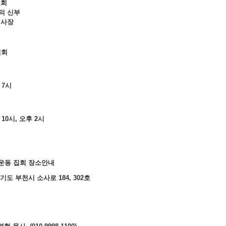
교회
의 신부
제사장
집회
녁 7시
 10시, 오후 2시
운동 집회 장소안내
경기도 부천시 소사로 184, 302호