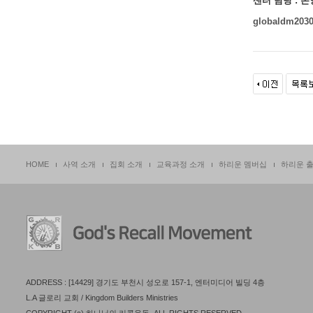
센터 담당 :
온영
globaldm203
HOME
사역 소개
집회 소개
교육과정 소개
하리운 멤버십
하리운 
ADDRESS : [14429] 경기도 부천시 성오로 157-1, 엔터미디어 빌딩 4층
L.A 글로리 교회 / Kingdom Builders Ministries