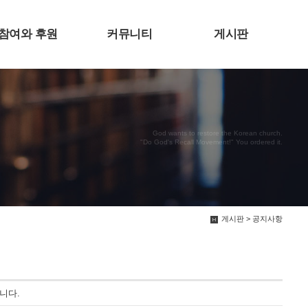
참여와 후원
커뮤니티
게시판
God wants to restore the Korean church.
"Do God's Recall Movement!" You ordered it.
게시판 > 공지사항
입니다.