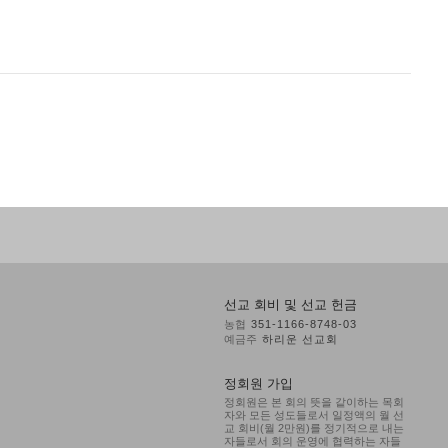
선교 회비 및 선교 헌금
농협
351-1166-8748-03
예금주
하리운 선교회
정회원 가입
정회원은 본 회의 뜻을 같이하는 목회
자와 모든 성도들로서 일정액의 월 선
교 회비(월 2만원)를 정기적으로 내는
자들로서 회의 운영에 협력하는 자들