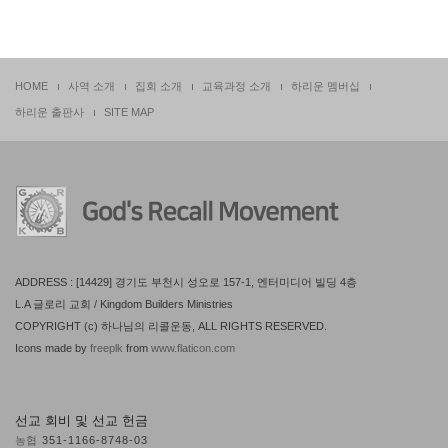
HOME
사역 소개
집회 소개
교육과정 소개
하리운 멤버십
하리운 출판사
SITE MAP
ADDRESS : [14429] 경기도 부천시 성오로 157-1, 엔터미디어 빌딩 4층
L.A 글로리 교회 / Kingdom Builders Ministries
COPYRIGHT (c) 하나님의 리콜운동, ALL RIGHTS RESERVED.
Icons made by
freeplk
from
www.flaticon.com
선교 회비 및 선교 헌금
농협
351-1166-8748-03