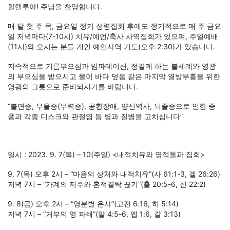
할렐루야! 주님을 찬양합니다.
매 달 첫 주 목, 금요일 정기 성령집회 후에도 정기적으로 매 주 금요
일 저녁마다(7-10시) 치유/예언/축사 사역집회가 있으며, 주일예배
(11시)와 오시는 분들 개인 예언사역 기도(오후 2:30)가 있습니다.
지속적으로 기름부으심과 임파테이션, 정결케 하는 불세례와 영광
의 부으심을 받으시고 물이 바다 덮음 같은 마지막 열방부흥을 위한
영광의 그릇으로 준비되시기를 바랍니다.
“불면증, 우울증(무력증), 공황장애, 양신역사, 뇌졸증으로 인한 중
풍과 각종 디스크와 관절염 등 병과 질병을 고치십니다”
일시 : 2023. 9. 7(목) – 10(주일) <내적치유와 영적돌파 집회>
9. 7(목) 오후 2시 – “마음의 상처와 내적치유”(사 61:1-3, 겔 26:26)
저녁 7시 – “가계의 저주와 혼적결탁 끊기”(출 20:5-6, 신 22:2)
9. 8(금) 오후 2시 – “영분별 은사”(고전 6:16, 히 5:14)
저녁 7시 – “거부의 영 파쇄”(말 4:5-6, 엡 1:6, 갈 3:13)