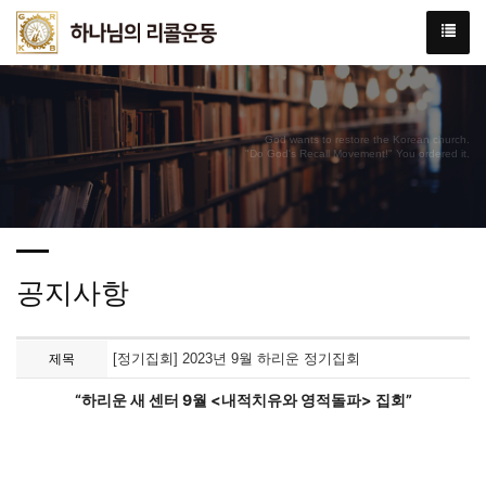
God wants to restore the Korean church.
"Do God's Recall Movement!" You ordered it.
공지사항
[정기집회] 2023년 9월 하리운 정기집회
제목
“하리운 새 센터 9월 <내적치유와 영적돌파> 집회”