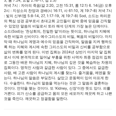
3, 롬 7:24, 요일 2:16-17, 엡 2:3)
저녁 7시 : 자아의 죽음(갈 2:20, 고전 15:31, 롬 12:1) 6. 14(금) 오후
2시 : 지성소의 찬양과 경배(시 16:11, 사 61:10, 계 19:7-8) 저녁 7시
: 빛의 신부(엡 5:8-14, 27, 1:17-19, 계 19:7-8) Sod, 소드는 하리운
의 핵심 성경 공부로서 초대교회 교인들이 핍박 중에 믿음을 간직할
수 있었던 말씀의 비밀로서 토라 해석 단계의 가장 높은 단계이다.
소드(Sod)는 ‘천상회의, 친밀한 말’이라는 뜻이요, 하나님의 지혜에
속한 비밀과 신비이다. 예수그리스도의 비밀, 복음의 비밀이다. 마지
막 때 하나님의 계명과 예수의 믿음을 간직하며, 말씀을 지켜 행하도
록 하는 지혜와 계시에 속한 그리스도의 비밀과 신비를 공부함으로
삶의 변화를 얻게 된다. 이번 집회는 2024년 상반기 마지막 달 집회
로서 이제 본격적으로 일어날 부흥을 위한 사역자 최종 점검의 집회
로 그동안 배운 하나님의 지혜, 하나님의 깊은 것을 복습하는 차원의
집회이다. 영적인 사람과 갈급한 사람이 있다. 그 중에서도 갈급한
사람, 배 고픈 사람이 하나님의 계시를 찾는다. 즐거움을, 에덴을 찾
는다. 하나님의 말씀은 부딪친다. 살았고 운동력이 있어 아프게 한
다. 수술한다. 하나님의 말씀을 먹는다는 것은 그 말씀과 결혼하는
것이다. 언약을 맺는 것이다. 또 ‘Kidney, 신장’이란 뜻도 있다. 피를
거른다. 피가 산소를 공급하고 몸의 모든 세포까지 깨끗케 하고 나쁜
것을 죽인다. 깨끗하고 정결함을 말한다.