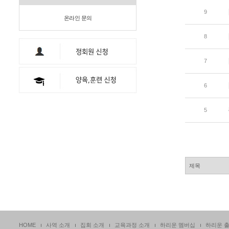
9
온라인 문의
8
7
6
5
HOME
사역 소개
집회 소개
교육과정 소개
하리운 멤버십
하리운 