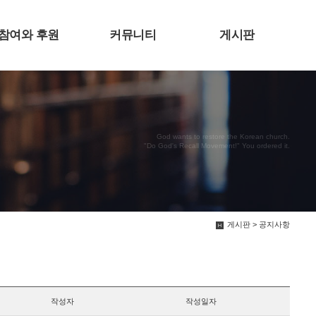
참여와 후원
커뮤니티
게시판
God wants to restore the Korean church.
"Do God's Recall Movement!" You ordered it.
게시판 > 공지사항
작성자
작성일자