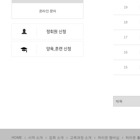
19
온라인 문의
18
17
16
15
HOME
사역 소개
집회 소개
교육과정 소개
하리운 멤버십
하리운 