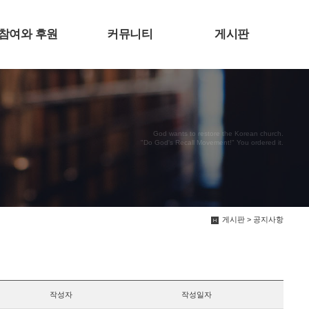
참여와 후원
커뮤니티
게시판
God wants to restore the Korean church.
"Do God's Recall Movement!" You ordered it.
게시판 > 공지사항
작성자
작성일자