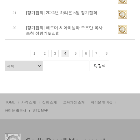
[정기집회] 2024년 하리운 5월 정기집회
21
[정기집회] 에드머 & 아리셀라 구즈만 목사
20
초청 성령기도집회
1
2
3
4
5
6
7
8
HOME
사역 소개
집회 소개
교육과정 소개
하리운 멤버십
하리운 출판사
SITE MAP