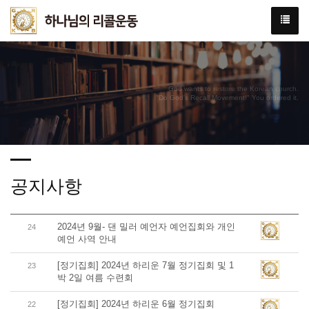
God wants to restore the Korean church.
"Do God's Recall Movement!" You ordered it.
공지사항
2024년 9월- 댄 밀러 예언자 예언집회와 개인
24
예언 사역 안내
[정기집회] 2024년 하리운 7월 정기집회 및 1
23
박 2일 여름 수련회
[정기집회] 2024년 하리운 6월 정기집회
22