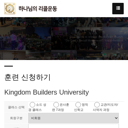
God wants to restore the Korean church.
"Do God's Recall Movement!" You ordered it.
훈련 신청하기
Kingdom Builders University
소드 성
은사훈
영적
교관/지도자/
클래스 선택
경 클래스
련 7과정
신학교
사역자 과정
회원구분