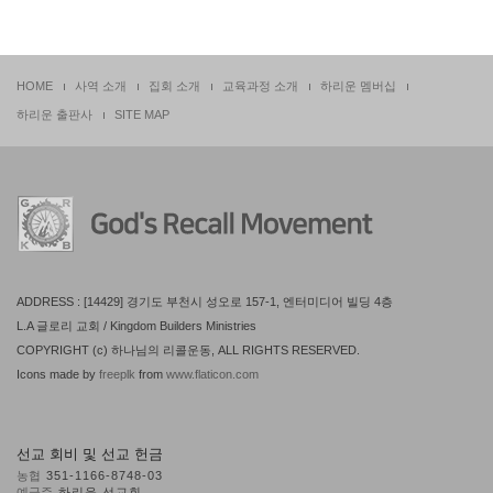
HOME
사역 소개
집회 소개
교육과정 소개
하리운 멤버십
하리운 출판사
SITE MAP
ADDRESS : [14429] 경기도 부천시 성오로 157-1, 엔터미디어 빌딩 4층
L.A 글로리 교회 / Kingdom Builders Ministries
COPYRIGHT (c) 하나님의 리콜운동, ALL RIGHTS RESERVED.
Icons made by
freeplk
from
www.flaticon.com
선교 회비 및 선교 헌금
농협
351-1166-8748-03
예금주
하리운 선교회