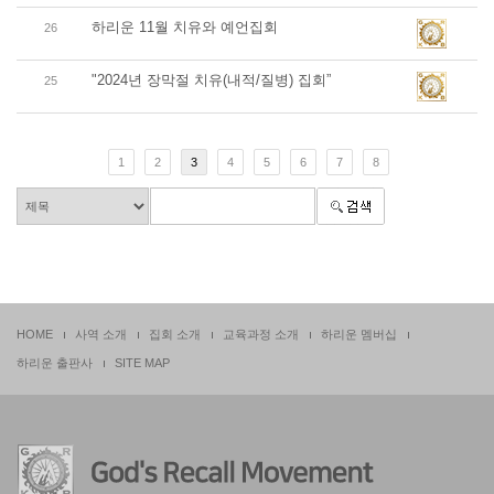
하리운 11월 치유와 예언집회
26
"2024년 장막절 치유(내적/질병) 집회”
25
1
2
3
4
5
6
7
8
HOME
사역 소개
집회 소개
교육과정 소개
하리운 멤버십
하리운 출판사
SITE MAP